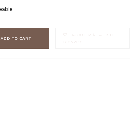
eable
AJOUTER À LA LISTE
ADD TO CART
D’ENVIES