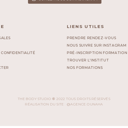
UE
LIENS UTILES
GALES
PRENDRE RENDEZ-VOUS
NOUS SUIVRE SUR INSTAGRAM
 CONFIDENTIALITÉ
PRÉ-INSCRIPTION FORMATION
TROUVER L'INSTITUT
CTER
NOS FORMATIONS
THE BODY STUDIO
©
2022 TOUS DROITS RÉSERVÉS
RÉALISATION DU SITE : @AGENCE.OUNAHA